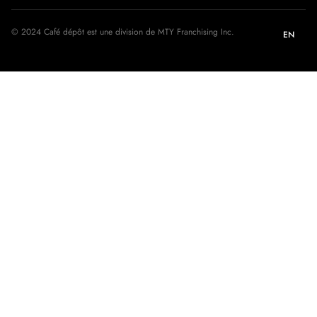
© 2024 Café dépôt est une division de MTY Franchising Inc.
EN